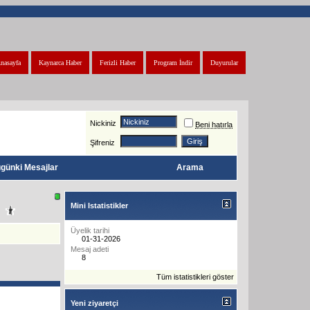
nasayfa
Kaynarca Haber
Ferizli Haber
Program İndir
Duyurular
Nickiniz
Beni hatırla
Şifreniz
günki Mesajlar
Arama
Mini Istatistikler
Üyelik tarihi
01-31-2026
Mesaj adeti
8
Tüm istatistikleri göster
Yeni ziyaretçi