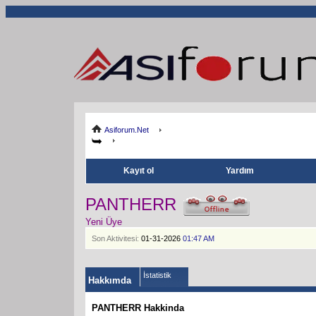
Asiforum.Net
Kayıt ol
Yardım
PANTHERR
Yeni Üye
Son Aktivitesi:
01-31-2026
01:47 AM
İstatistik
Hakkımda
PANTHERR Hakkinda