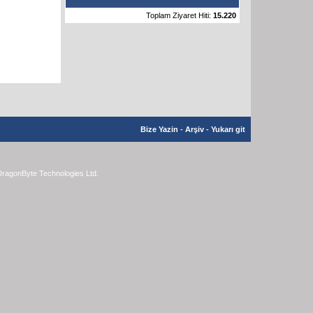
Toplam Ziyaret Hiti:
15.220
Bize Yazin
-
Arşiv
-
Yukarı git
ragonByte Technologies Ltd.