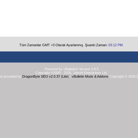
Tüm Zamanlar GMT +3 Olarak Ayarlanmış. Şuanki Zaman:
03:12 PM
.
Powered by vBulletin® Version 3.8.5
Copyright ©2000 - 2026, Jelsoft Enterprises Ltd.
on provided by
DragonByte SEO v2.0.37 (Lite)
-
vBulletin Mods & Addons
Copyright © 2026 D