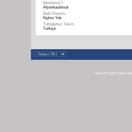
Nerelisiniz?
Afyonkarahisar
İlişki Durumu
İlişkisi Yok
Tuttuğunuz Takım
Turkiye
Search Engine Optimisati