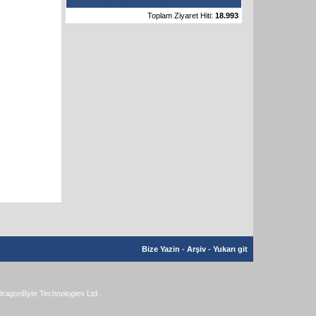
Toplam Ziyaret Hiti:
18.993
Bize Yazin
-
Arşiv
-
Yukarı git
ragonByte Technologies Ltd.