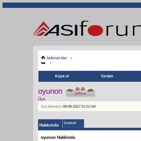
Asiforum.Net
Kayıt ol
Yardım
oyunon
Üye
Son Aktivitesi:
09-06-2017
01:02 AM
İstatistik
Hakkımda
oyunon Hakkinda