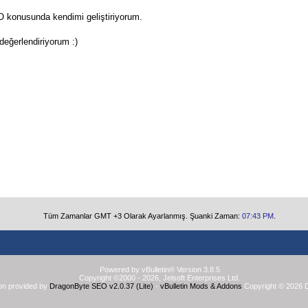
SEO konusunda kendimi geliştiriyorum.
eğerlendiriyorum :)
Tüm Zamanlar GMT +3 Olarak Ayarlanmış. Şuanki Zaman:
07:43 PM
.
Powered by vBulletin® Version 3.8.5
Copyright ©2000 - 2026, Jelsoft Enterprises Ltd.
on provided by
DragonByte SEO v2.0.37 (Lite)
-
vBulletin Mods & Addons
Copyright © 2026 D