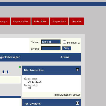
nasayfa
Kaynarca Haber
Ferizli Haber
Program İndir
Duyurular
Nickiniz
Beni hatırla
Şifreniz
günki Mesajlar
Arama
Mini Istatistikler
Üyelik tarihi
06-13-2017
Mesaj adeti
10
Tüm istatistikleri göster
Yeni ziyaretçi