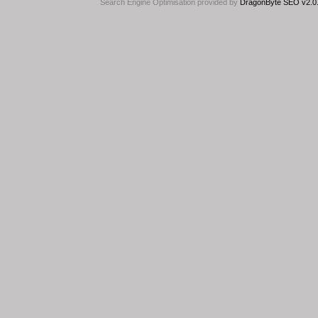
Search Engine Optimisation provided by
DragonByte SEO v2.0.3