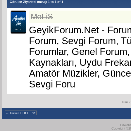
Görülen Ziyaretci mesajı 1 to
1
of
1
MeLiS
GeyikForum.Net - Foru
Forum, Sevgi Forum, Tü
Forumlar, Genel Forum, 
Kaynakları, Uydu Freka
Amatör Müzikler, Güncel
Sevgi Foru
Tüm Za
Powered
Copyright ©20