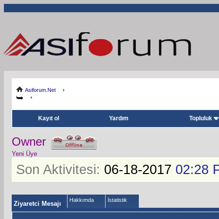
Asiforum.Net
Kayıt ol
Yardım
Topluluk
Owner
Yeni Üye
Son Aktivitesi:
06-18-2017
02:28 
Hakkımda
İstatistik
Ziyaretci Mesajı