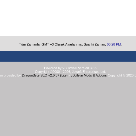
Tüm Zamanlar GMT +3 Olarak Ayarlanmış. Şuanki Zaman:
06:28 PM
.
Powered by vBulletin® Version 3.8.5
Copyright ©2000 - 2026, Jelsoft Enterprises Ltd.
on provided by
DragonByte SEO v2.0.37 (Lite)
-
vBulletin Mods & Addons
Copyright © 2026 D