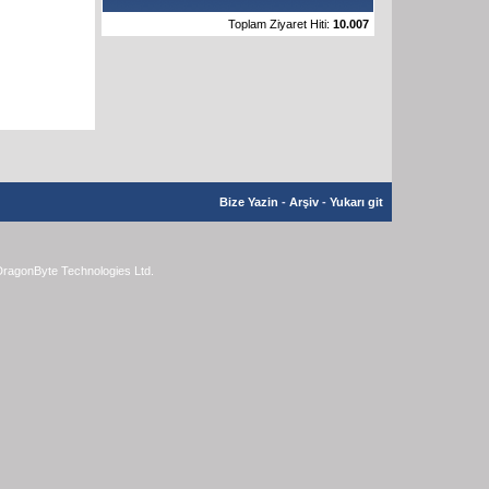
Toplam Ziyaret Hiti:
10.007
Bize Yazin
-
Arşiv
-
Yukarı git
ragonByte Technologies Ltd.