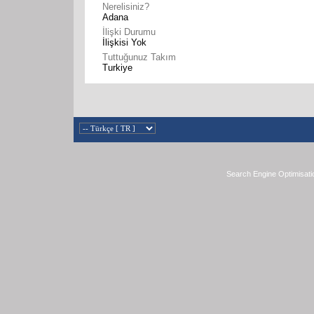
Nerelisiniz?
Adana
İlişki Durumu
İlişkisi Yok
Tuttuğunuz Takım
Turkiye
Search Engine Optimisati