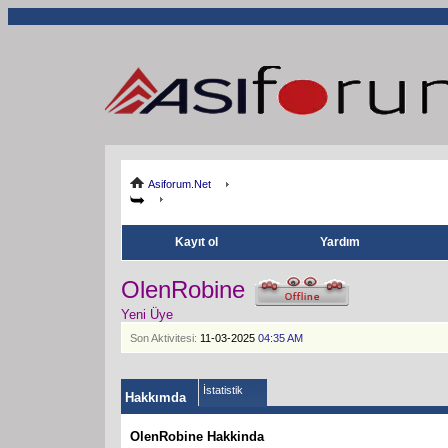
Asiforum.Net
Kayıt ol
Yardım
OlenRobine
Yeni Üye
Son Aktivitesi:
11-03-2025
04:35 AM
İstatistik
Hakkımda
OlenRobine Hakkinda