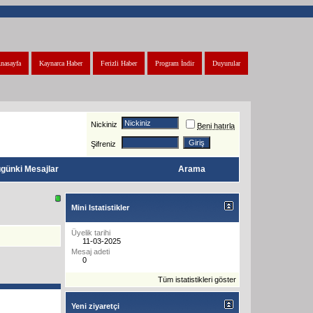
nasayfa
Kaynarca Haber
Ferizli Haber
Program İndir
Duyurular
Nickiniz
Beni hatırla
Şifreniz
günki Mesajlar
Arama
Mini Istatistikler
Üyelik tarihi
11-03-2025
Mesaj adeti
0
Tüm istatistikleri göster
Yeni ziyaretçi