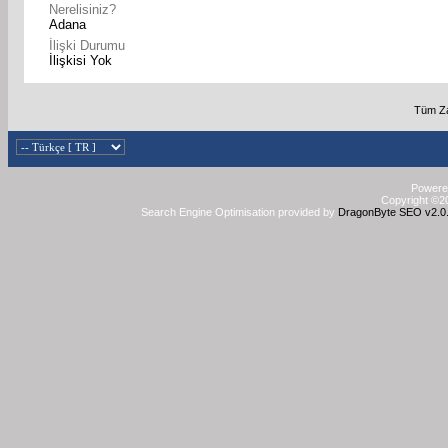
Nerelisiniz?
Adana
İlişki Durumu
İlişkisi Yok
Tüm Za
Powered
Copyright ©20
Search Engine Optimisation provided by
DragonByte SEO v2.0.3