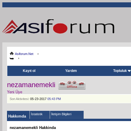
Asiforum.Net
Kayıt ol
Yardım
Topluluk
nezamanemekli
Yeni Üye
Son Aktivitesi:
05-23-2017
05:43 PM
İstatistik
İletişim Bilgileri
Hakkımda
nezamanemekli Hakkinda