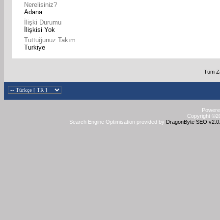
Nerelisiniz?
Adana
İlişki Durumu
İlişkisi Yok
Tuttuğunuz Takım
Turkiye
Tüm Za
Powered
Copyright ©20
Search Engine Optimisation provided by
DragonByte SEO v2.0.3