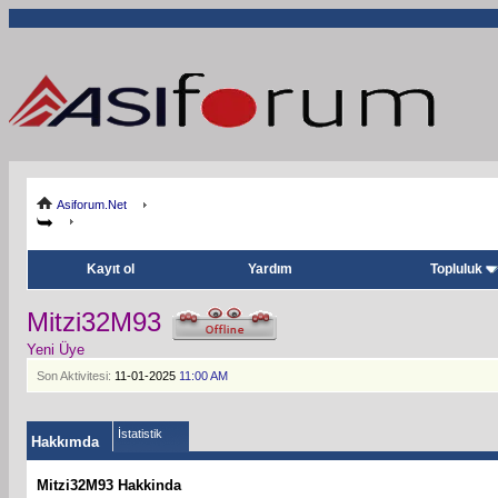
Asiforum.Net
Kayıt ol
Yardım
Topluluk
Mitzi32M93
Yeni Üye
Son Aktivitesi:
11-01-2025
11:00 AM
İstatistik
Hakkımda
Mitzi32M93 Hakkinda