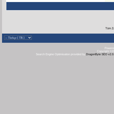
Tüm Za
Powered
Copyright ©20
Search Engine Optimisation provided by
DragonByte SEO v2.0.3