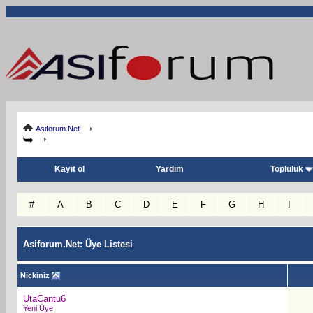
Asiforum.Net
Kayıt ol
Yardım
Topluluk
#
A
B
C
D
E
F
G
H
I
Asiforum.Net: Üye Listesi
Nickiniz
UtaCantu6
Yeni Üye