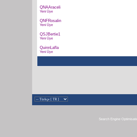
QNAAraceli
Yeni Üye
QNFRosalin
Yeni Üye
QSJBertie1
Yeni Üye
QuinnLafla
Yeni Üye
Search Engine Optimisati