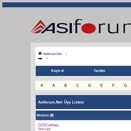
Asiforum.Net
Kayıt ol
Yardım
#
A
B
C
D
E
F
G
Asiforum.Net: Üye Listesi
Nickiniz
QJSCortney
Yeni Üye