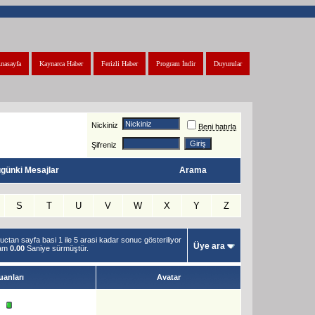
nasayfa
Kaynarca Haber
Ferizli Haber
Program İndir
Duyurular
Nickiniz
Beni hatırla
Şifreniz
günki Mesajlar
Arama
S
T
U
V
W
X
Y
Z
ctan sayfa basi 1 ile 5 arasi kadar sonuc gösteriliyor
Üye ara
lam
0.00
Saniye sürmüştür.
uanları
Avatar