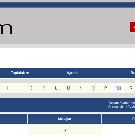
A
Topluluk
Ajanda
Bu
H
I
J
K
L
M
N
O
P
[
Q
]
R
Toplam 5 adet sonu
Arama işlemi Top
Mesajlar
P
0