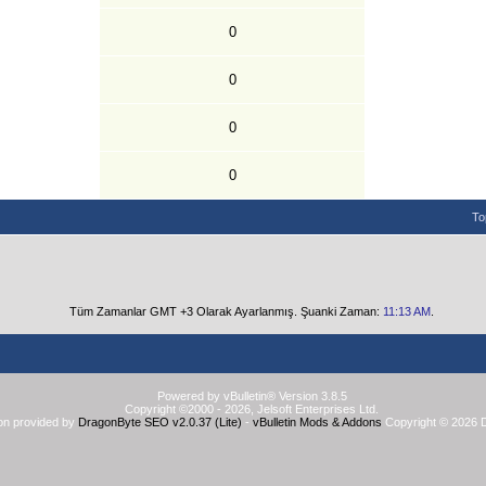
0
0
0
0
To
Tüm Zamanlar GMT +3 Olarak Ayarlanmış. Şuanki Zaman:
11:13 AM
.
Powered by vBulletin® Version 3.8.5
Copyright ©2000 - 2026, Jelsoft Enterprises Ltd.
on provided by
DragonByte SEO v2.0.37 (Lite)
-
vBulletin Mods & Addons
Copyright © 2026 D