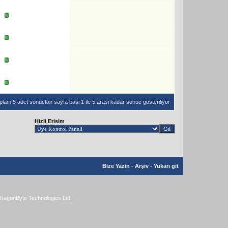
plam 5 adet sonuctan sayfa basi 1 ile 5 arasi kadar sonuc gösteriliyor
Hizli Erisim
Bize Yazin
-
Arşiv
-
Yukarı git
ragonByte Technologies Ltd.