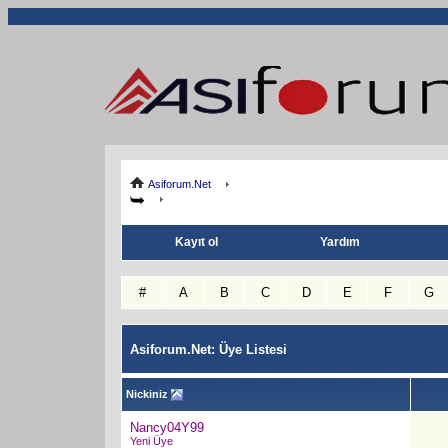
Asiforum.Net
Kayıt ol
Yardım
#
A
B
C
D
E
F
G
Asiforum.Net: Üye Listesi
Nickiniz
Nancy04Y99
Yeni Üye