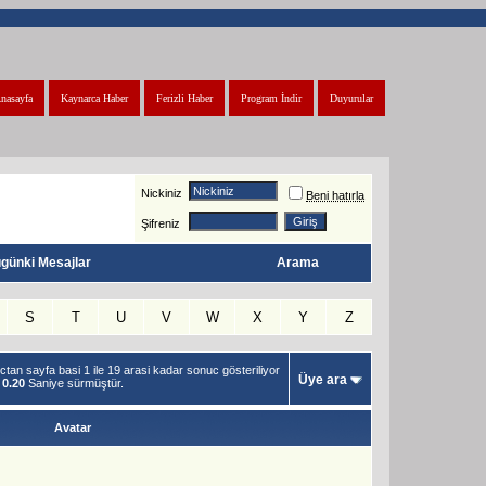
nasayfa
Kaynarca Haber
Ferizli Haber
Program İndir
Duyurular
Nickiniz
Beni hatırla
Şifreniz
günki Mesajlar
Arama
S
T
U
V
W
X
Y
Z
tan sayfa basi 1 ile 19 arasi kadar sonuc gösteriliyor
Üye ara
m
0.20
Saniye sürmüştür.
Avatar