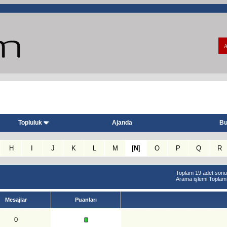
A
Topluluk
Ajanda
Bu
H
I
J
K
L
M
[
N
]
O
P
Q
R
Toplam 19 adet sonuc
Arama işlemi Topla
Mesajlar
Puanları
0