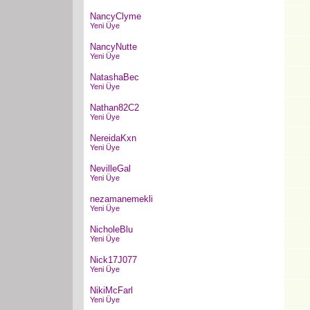
NancyClyme
Yeni Üye
NancyNutte
Yeni Üye
NatashaBec
Yeni Üye
Nathan82C2
Yeni Üye
NereidaKxn
Yeni Üye
NevilleGal
Yeni Üye
nezamanemekli
Yeni Üye
NicholeBlu
Yeni Üye
Nick17J077
Yeni Üye
NikiMcFarl
Yeni Üye