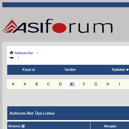
Asiforum.Net
Kayıt ol
Yardım
Topluluk
#
A
B
C
D
[
E
]
F
G
H
I
Asiforum.Net: Üye Listesi
Nickiniz
Mesajlar