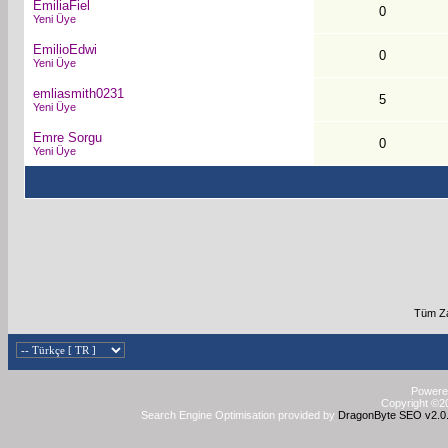
EmiliaFiel
0
Yeni Üye
EmilioEdwi
0
Yeni Üye
emliasmith0231
5
Yeni Üye
Emre Sorgu
0
Yeni Üye
Tüm Za
Powered
Copyright ©20
Search Engine Optimisation provided by
DragonByte SEO v2.0.3