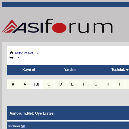
Asiforum.Net
Kayıt ol
Yardım
Topluluk
#
A
[
B
]
C
D
E
F
G
H
I
Asiforum.Net: Üye Listesi
Nickiniz