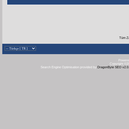
Tüm Za
Powered
Copyright ©20
Search Engine Optimisation provided by
DragonByte SEO v2.0.3