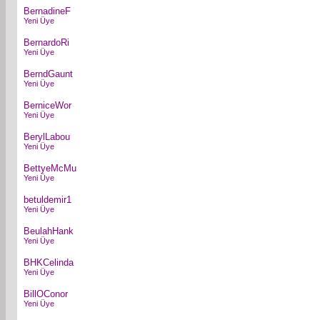
BernadineF
Yeni Üye
BernardoRi
Yeni Üye
BerndGaunt
Yeni Üye
BerniceWor
Yeni Üye
BerylLabou
Yeni Üye
BettyeMcMu
Yeni Üye
betuldemir1
Yeni Üye
BeulahHank
Yeni Üye
BHKCelinda
Yeni Üye
BillOConor
Yeni Üye