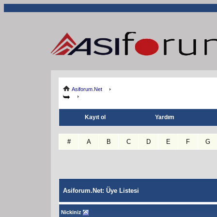
Asiforum.Net
Kayıt ol
Yardım
#
A
B
C
D
E
F
G
Asiforum.Net: Üye Listesi
Nickiniz