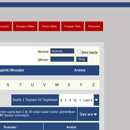
nasayfa
Kaynarca Haber
Ferizli Haber
Program İndir
Duyurular
Nickiniz
Beni hatırla
Şifreniz
günki Mesajlar
Arama
S
T
U
V
W
X
Y
Z
Sayfa 1 Toplam 34 Sayfadan
1
2
3
11
>
Last
»
an sayfa basi 1 ile 30 arasi kadar sonuc gösteriliyor
Üye ara
.47
Saniye sürmüştür.
Puanları
Avatar