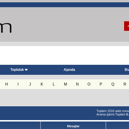
A
Topluluk
Ajanda
Bu
H
I
J
K
L
M
N
O
P
Q
R
Toplam 1016 adet sonuct
Arama işlemi Toplam
0
Mesajlar