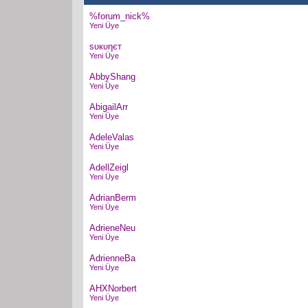
%forum_nick%
Yeni Üye
ѕυкυηєт
Yeni Üye
AbbyShang
Yeni Üye
AbigailArr
Yeni Üye
AdeleValas
Yeni Üye
AdellZeigl
Yeni Üye
AdrianBerm
Yeni Üye
AdrieneNeu
Yeni Üye
AdrienneBa
Yeni Üye
AHXNorbert
Yeni Üye