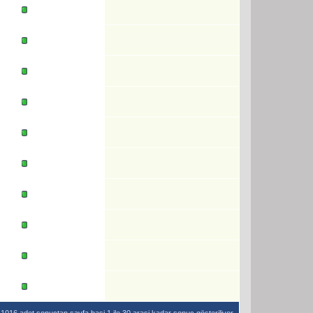
1016 adet sonuctan sayfa basi 1 ile 30 arasi kadar sonuc gösteriliyor