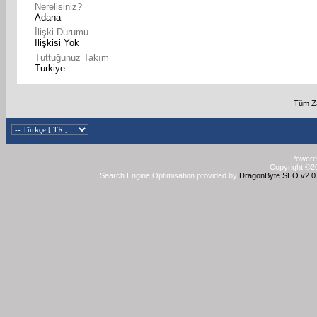
Nerelisiniz?
Adana
İlişki Durumu
İlişkisi Yok
Tuttuğunuz Takım
Turkiye
Tüm Za
Powered
Copyright ©20
Search Engine Optimisation provided by
DragonByte SEO v2.0.3