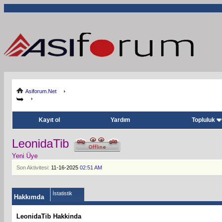
Asiforum.Net
Kayıt ol
Yardım
Topluluk
LeonidaTib
Yeni Üye
Son Aktivitesi:
11-16-2025
02:51 AM
İstatistik
Hakkımda
LeonidaTib Hakkinda