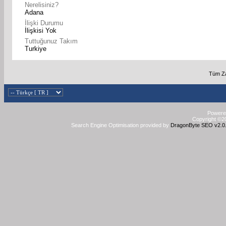
Nerelisiniz?
Adana
İlişki Durumu
İlişkisi Yok
Tuttuğunuz Takım
Turkiye
Tüm Za
Powered
Copyright ©20
Search Engine Optimisation provided by
DragonByte SEO v2.0.3