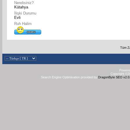
Nerelisiniz?
Kütahya
İlişki Durumu
Evli
Ruh Halim
Tüm Za
Powered
Copyright ©20
Search Engine Optimisation provided by
DragonByte SEO v2.0.3