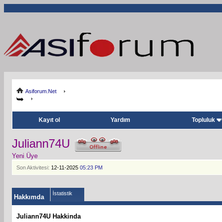
Asiforum.Net
Kayıt ol
Yardım
Topluluk
Juliann74U
Yeni Üye
Son Aktivitesi:
12-11-2025
05:23 PM
İstatistik
Hakkımda
Juliann74U Hakkinda