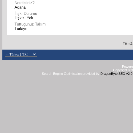
Nerelisiniz?
Adana
İlişki Durumu
İlişkisi Yok
Tuttuğunuz Takım
Turkiye
Tüm Za
Powered
Copyright ©20
Search Engine Optimisation provided by
DragonByte SEO v2.0.3