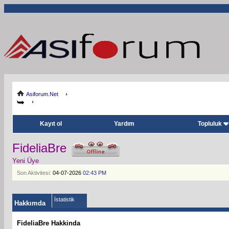
Asiforum.Net
Kayıt ol
Yardım
Topluluk
FideliaBre
Yeni Üye
Son Aktivitesi:
04-07-2026
02:43 PM
İstatistik
Hakkımda
FideliaBre Hakkinda