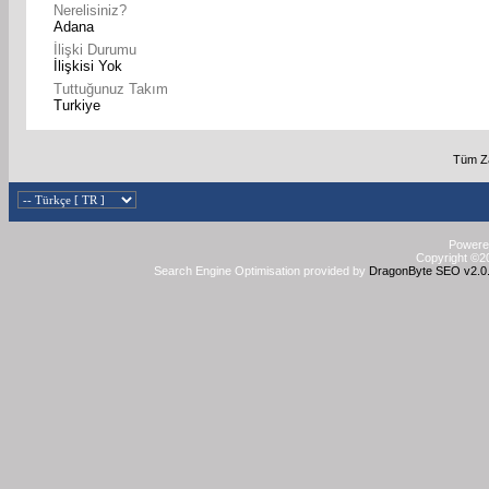
Nerelisiniz?
Adana
İlişki Durumu
İlişkisi Yok
Tuttuğunuz Takım
Turkiye
Tüm Za
Powered
Copyright ©20
Search Engine Optimisation provided by
DragonByte SEO v2.0.3