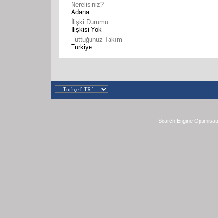
Nerelisiniz?
Adana
İlişki Durumu
İlişkisi Yok
Tuttuğunuz Takım
Turkiye
Search Engine Optimisat