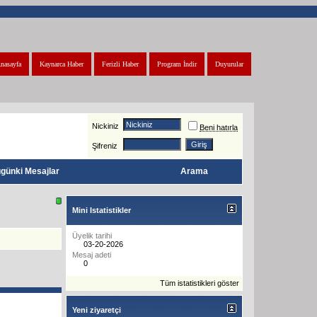
nasayfa
Kaynarca Haber
Ferizli Haber
Program İndir
Duyurular
Nickiniz
Beni hatırla
Şifreniz
günki Mesajlar
Arama
Mini Istatistikler
Üyelik tarihi
03-20-2026
Mesaj adeti
0
Tüm istatistikleri göster
Yeni ziyaretçi