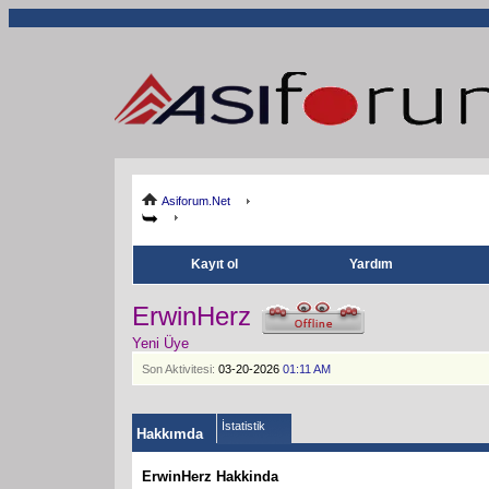
Asiforum.Net
Kayıt ol
Yardım
ErwinHerz
Yeni Üye
Son Aktivitesi:
03-20-2026
01:11 AM
İstatistik
Hakkımda
ErwinHerz Hakkinda