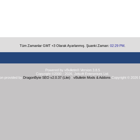
Tüm Zamanlar GMT +3 Olarak Ayarlanmış. Şuanki Zaman:
02:29 PM
.
Powered by vBulletin® Version 3.8.5
Copyright ©2000 - 2026, Jelsoft Enterprises Ltd.
ion provided by
DragonByte SEO v2.0.37 (Lite)
-
vBulletin Mods & Addons
Copyright © 2026 