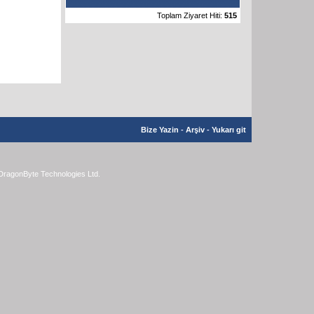
Toplam Ziyaret Hiti:
515
Bize Yazin
-
Arşiv
-
Yukarı git
DragonByte Technologies Ltd.