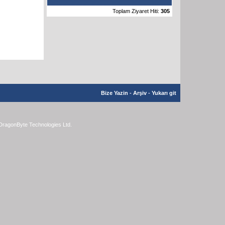
Toplam Ziyaret Hiti:
305
Bize Yazin
-
Arşiv
-
Yukarı git
DragonByte Technologies Ltd.