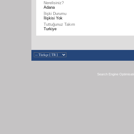
Nerelisiniz?
Adana
İlişki Durumu
İlişkisi Yok
Tuttuğunuz Takım
Turkiye
Search Engine Optimisat