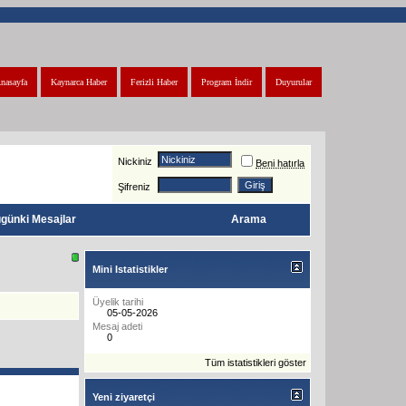
nasayfa
Kaynarca Haber
Ferizli Haber
Program İndir
Duyurular
Nickiniz
Beni hatırla
Şifreniz
günki Mesajlar
Arama
Mini Istatistikler
Üyelik tarihi
05-05-2026
Mesaj adeti
0
Tüm istatistikleri göster
Yeni ziyaretçi