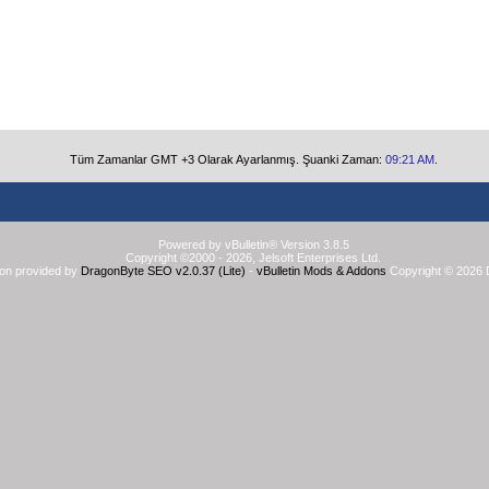
Tüm Zamanlar GMT +3 Olarak Ayarlanmış. Şuanki Zaman:
09:21 AM
.
Powered by vBulletin® Version 3.8.5
Copyright ©2000 - 2026, Jelsoft Enterprises Ltd.
ion provided by
DragonByte SEO v2.0.37 (Lite)
-
vBulletin Mods & Addons
Copyright © 2026 