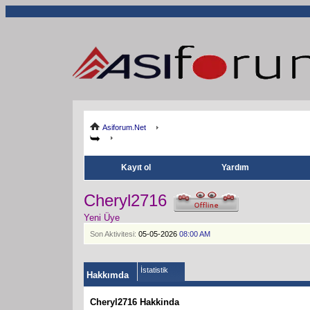
Asiforum.Net
Kayıt ol
Yardım
Cheryl2716
Yeni Üye
Son Aktivitesi:
05-05-2026
08:00 AM
İstatistik
Hakkımda
Cheryl2716 Hakkinda