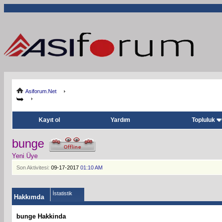
Asiforum.Net
Kayıt ol
Yardım
Topluluk
bunge
Yeni Üye
Son Aktivitesi:
09-17-2017
01:10 AM
İstatistik
Hakkımda
bunge Hakkinda