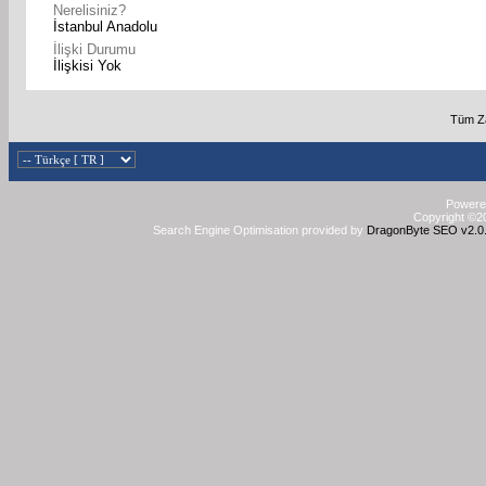
Nerelisiniz?
İstanbul Anadolu
İlişki Durumu
İlişkisi Yok
Tüm Za
Powered
Copyright ©20
Search Engine Optimisation provided by
DragonByte SEO v2.0.3