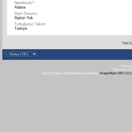
Nerelisiniz?
Adana
İlişki Durumu
İlişkisi Yok
Tuttuğunuz Takım
Turkiye
Tüm Za
Powered
Copyright ©20
Search Engine Optimisation provided by
DragonByte SEO v2.0.3