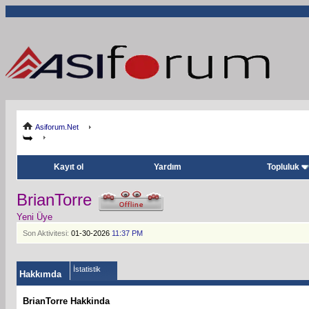
Asiforum.Net
Kayıt ol
Yardım
Topluluk
BrianTorre
Yeni Üye
Son Aktivitesi:
01-30-2026
11:37 PM
İstatistik
Hakkımda
BrianTorre Hakkinda