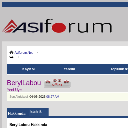
Asiforum.Net
Kayıt ol
Yardım
Topluluk
BerylLabou
Yeni Üye
Son Aktivitesi:
04-06-2026
08:27 AM
İstatistik
Hakkımda
BerylLabou Hakkinda