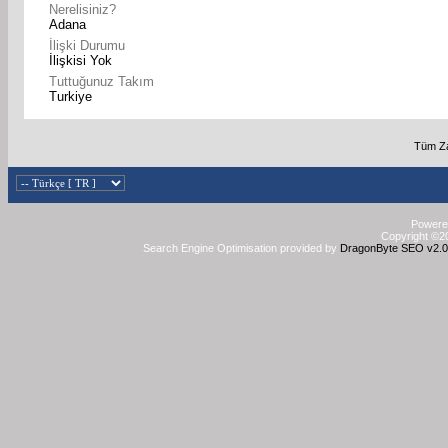
Nerelisiniz?
Adana
İlişki Durumu
İlişkisi Yok
Tuttuğunuz Takım
Turkiye
Tüm Za
Powered
Copyright ©20
Search Engine Optimisation provided by
DragonByte SEO v2.0.