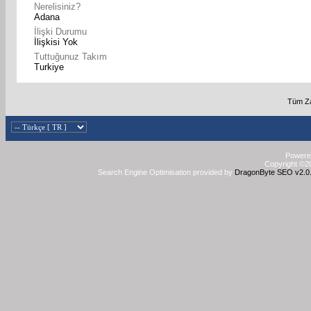
Nerelisiniz?
Adana
İlişki Durumu
İlişkisi Yok
Tuttuğunuz Takım
Turkiye
Tüm Za
Powered
Copyright ©20
Search Engine Optimisation provided by
DragonByte SEO v2.0.3