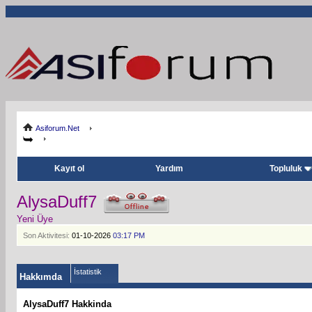
Asiforum.Net
Kayıt ol
Yardım
Topluluk
AlysaDuff7
Yeni Üye
Son Aktivitesi:
01-10-2026
03:17 PM
İstatistik
Hakkımda
AlysaDuff7 Hakkinda