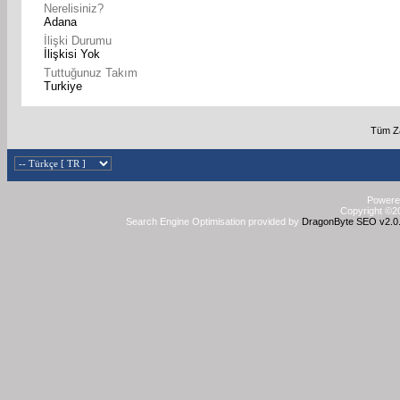
Nerelisiniz?
Adana
İlişki Durumu
İlişkisi Yok
Tuttuğunuz Takım
Turkiye
Tüm Za
Powered
Copyright ©20
Search Engine Optimisation provided by
DragonByte SEO v2.0.3