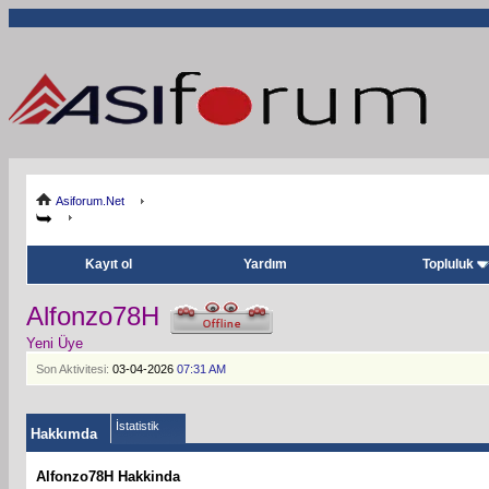
Asiforum.Net
Kayıt ol
Yardım
Topluluk
Alfonzo78H
Yeni Üye
Son Aktivitesi:
03-04-2026
07:31 AM
İstatistik
Hakkımda
Alfonzo78H Hakkinda