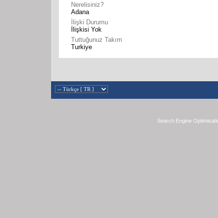
Nerelisiniz?
Adana
İlişki Durumu
İlişkisi Yok
Tuttuğunuz Takım
Turkiye
Search Engine Optimisati