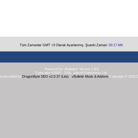
Tüm Zamanlar GMT +3 Olarak Ayarlanmış. Şuanki Zaman:
09:17 AM
.
Powered by vBulletin® Version 3.8.5
Copyright ©2000 - 2026, Jelsoft Enterprises Ltd.
on provided by
DragonByte SEO v2.0.37 (Lite)
-
vBulletin Mods & Addons
Copyright © 2026 D