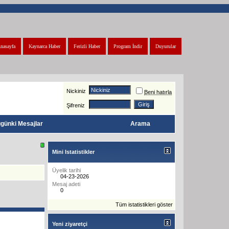
nasayfa
Kaynarca Haber
Ferizli Haber
Program İndir
Duyurular
Nickiniz
Beni hatırla
Şifreniz
günki Mesajlar
Arama
Mini Istatistikler
Üyelik tarihi
04-23-2026
Mesaj adeti
0
Tüm istatistikleri göster
Yeni ziyaretçi