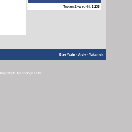
Toplam Ziyaret Hiti:
5.238
Bize Yazin
-
Arşiv
-
Yukarı git
ragonByte Technologies Ltd.