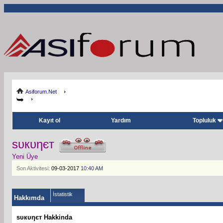
Asiforum.Net
Kayıt ol
Yardım
Topluluk
ѕυкυηєт
Yeni Üye
Son Aktivitesi:
09-03-2017
10:40 AM
İstatistik
Hakkımda
ѕυкυηєт Hakkinda