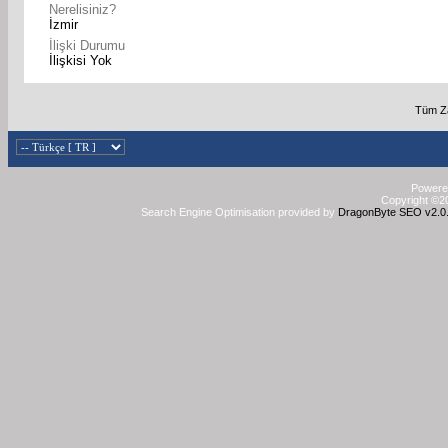
Nerelisiniz?
İzmir
İlişki Durumu
İlişkisi Yok
Tüm Za
Powered
Copyright ©20
Search Engine Optimisation provided by
DragonByte SEO v2.0.3