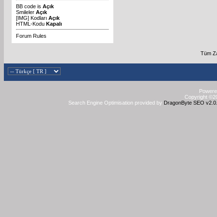
BB code
is
Açık
Smileler
Açık
[IMG]
Kodları
Açık
HTML-Kodu
Kapalı
Forum Rules
Tüm Za
Powered
Copyright ©20
Search Engine Optimisation provided by
DragonByte SEO v2.0.3