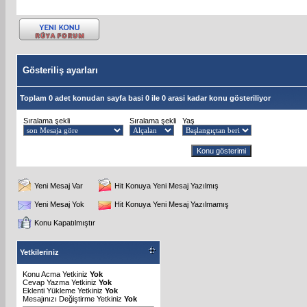
Gösteriliş ayarları
Toplam 0 adet konudan sayfa basi 0 ile 0 arasi kadar konu gösteriliyor
Sıralama şekli
Sıralama şekli
Yaş
Yeni Mesaj Var
Hit Konuya Yeni Mesaj Yazılmış
Yeni Mesaj Yok
Hit Konuya Yeni Mesaj Yazılmamış
Konu Kapatılmıştır
Yetkileriniz
Konu Acma Yetkiniz
Yok
Cevap Yazma Yetkiniz
Yok
Eklenti Yükleme Yetkiniz
Yok
Mesajınızı Değiştirme Yetkiniz
Yok