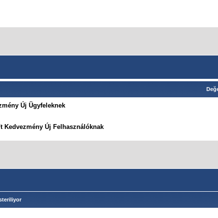
Değe
zmény Új Ügyfeleknek
Ft Kedvezmény Új Felhasználóknak
teriliyor