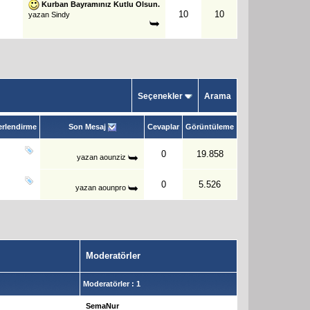
Kurban Bayramınız Kutlu Olsun.
10
10
yazan
Sindy
Seçenekler
Arama
rlendirme
Son Mesaj
Cevaplar
Görüntüleme
0
19.858
yazan
aounziz
0
5.526
yazan
aounpro
Moderatörler
Moderatörler : 1
SemaNur