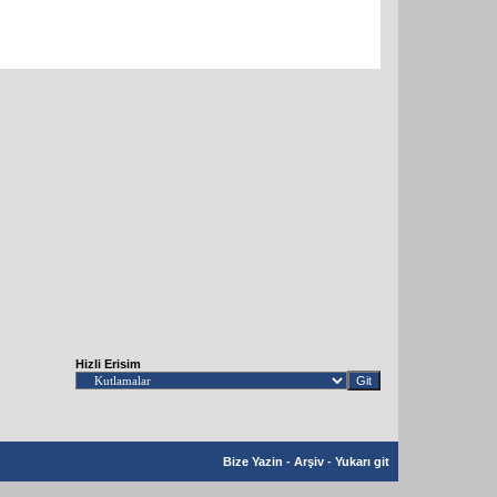
Hizli Erisim
Bize Yazin
-
Arşiv
-
Yukarı git