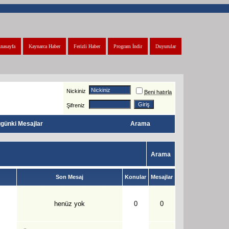
nasayfa
Kaynarca Haber
Ferizli Haber
Program İndir
Duyurular
Nickiniz
Beni hatırla
Şifreniz
günki Mesajlar
Arama
Arama
Son Mesaj
Konular
Mesajlar
henüz yok
0
0