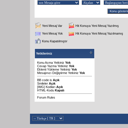
Yeni Mesaj Var
Hit Konuya Yeni Mesaj Yazılmış
Yeni Mesaj Yok
Hit Konuya Yeni Mesaj Yazılmamış
Konu Kapatılmıştır
Yetkileriniz
Konu Acma Yetkiniz
Yok
Cevap Yazma Yetkiniz
Yok
Eklenti Yükleme Yetkiniz
Yok
Mesajınızı Değiştirme Yetkiniz
Yok
BB code
is
Açık
Smileler
Açık
[IMG]
Kodları
Açık
HTML-Kodu
Kapalı
Forum Rules