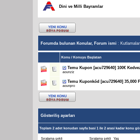
Dini ve Milli Bayramlar
Forumda bulunan Konular, Forum ismi
: Kutlamalar
Konu
/
Konuyu Başlatan
Temu Kupon [acu729640] 100€ Kedve
aounziz
Temu Kuponkód [acu729640] 35,000 
aounpro
Gösteriliş ayarları
Toplam 2 adet konudan sayfa basi 1 ile 2 arasi kadar konu gös
Sıralama şekli
Sıralama şekli
Yaş