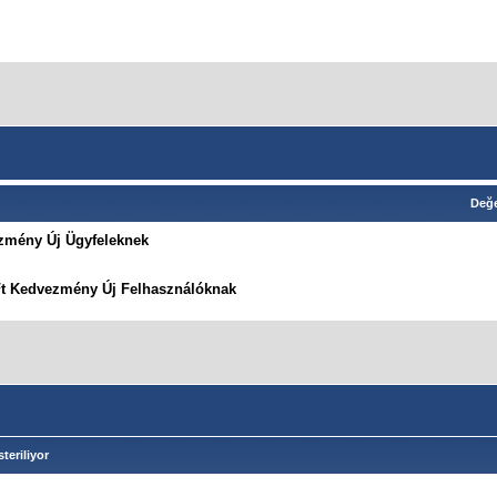
Değe
zmény Új Ügyfeleknek
Ft Kedvezmény Új Felhasználóknak
teriliyor