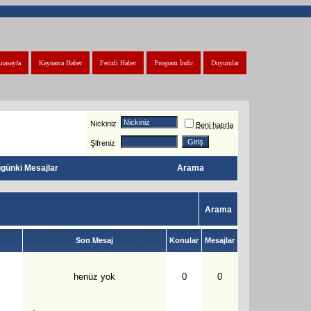
nasayfa
Kaynarca Haber
Ferizli Haber
Program İndir
Duyurular
Nickiniz
Beni hatırla
Şifreniz
günki Mesajlar
Arama
Arama
Son Mesaj
Konular
Mesajlar
henüz yok
0
0