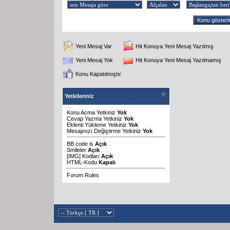
Yeni Mesaj Var
Hit Konuya Yeni Mesaj Yazılmış
Yeni Mesaj Yok
Hit Konuya Yeni Mesaj Yazılmamış
Konu Kapatılmıştır
Yetkileriniz
Konu Acma Yetkiniz
Yok
Cevap Yazma Yetkiniz
Yok
Eklenti Yükleme Yetkiniz
Yok
Mesajınızı Değiştirme Yetkiniz
Yok
BB code
is
Açık
Smileler
Açık
[IMG]
Kodları
Açık
HTML-Kodu
Kapalı
Forum Rules