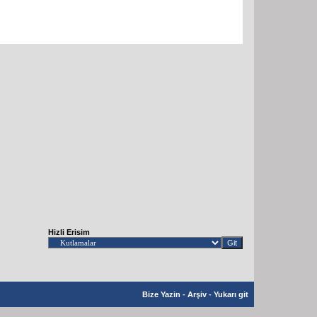
Hizli Erisim
Bize Yazin
-
Arşiv
-
Yukarı git