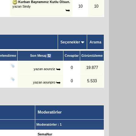
Kurban Bayramınız Kutlu Olsun.
10
10
yazan
Sindy
Seçenekler
Arama
rlendirme
Son Mesaj
Cevaplar
Görüntüleme
0
19.877
yazan
aounziz
0
5.533
yazan
aounpro
Moderatörler
Moderatörler : 1
SemaNur