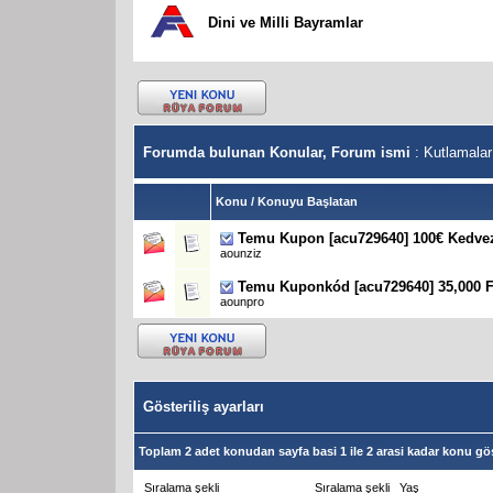
Dini ve Milli Bayramlar
Forumda bulunan Konular, Forum ismi
: Kutlamalar
Konu
/
Konuyu Başlatan
Temu Kupon [acu729640] 100€ Kedve
aounziz
Temu Kuponkód [acu729640] 35,000 
aounpro
Gösteriliş ayarları
Toplam 2 adet konudan sayfa basi 1 ile 2 arasi kadar konu gös
Sıralama şekli
Sıralama şekli
Yaş