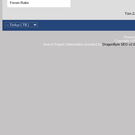
Forum Rules
Tüm Za
Powered
Copyright ©20
Search Engine Optimisation provided by
DragonByte SEO v2.0.