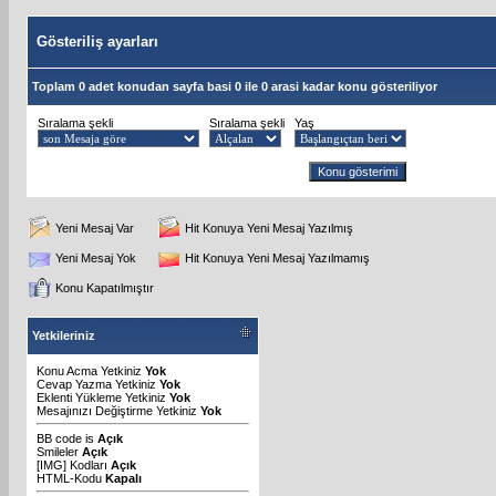
Gösteriliş ayarları
Toplam 0 adet konudan sayfa basi 0 ile 0 arasi kadar konu gösteriliyor
Sıralama şekli
Sıralama şekli
Yaş
Yeni Mesaj Var
Hit Konuya Yeni Mesaj Yazılmış
Yeni Mesaj Yok
Hit Konuya Yeni Mesaj Yazılmamış
Konu Kapatılmıştır
Yetkileriniz
Konu Acma Yetkiniz
Yok
Cevap Yazma Yetkiniz
Yok
Eklenti Yükleme Yetkiniz
Yok
Mesajınızı Değiştirme Yetkiniz
Yok
BB code
is
Açık
Smileler
Açık
[IMG]
Kodları
Açık
HTML-Kodu
Kapalı