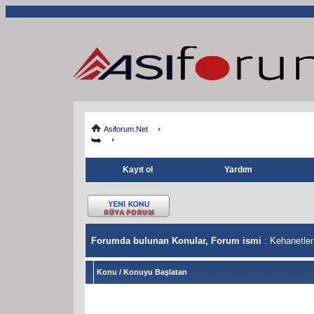
Asiforum.Net
Kayıt ol
Yardım
Forumda bulunan Konular, Forum ismi
: Kehanetler
Konu
/
Konuyu Başlatan