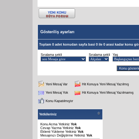
Gösteriliş ayarları
Toplam 0 adet konudan sayfa basi 0 ile 0 arasi kadar konu gös
Sıralama şekli
Sıralama şekli
Yaş
Yeni Mesaj Var
Hit Konuya Yeni Mesaj Yazılmış
Yeni Mesaj Yok
Hit Konuya Yeni Mesaj Yazılmamış
Konu Kapatılmıştır
Yetkileriniz
Konu Acma Yetkiniz
Yok
Cevap Yazma Yetkiniz
Yok
Eklenti Yükleme Yetkiniz
Yok
Mesajınızı Değiştirme Yetkiniz
Yok