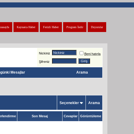
nasayfa
Kaynarca Haber
Ferizli Haber
Program İndir
Duyurular
Nickiniz
Beni hatırla
Şifreniz
günki Mesajlar
Arama
Seçenekler
Arama
rlendirme
Son Mesaj
Cevaplar
Görüntüleme