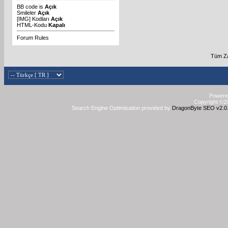
BB code
is
Açık
Smileler
Açık
[IMG]
Kodları
Açık
HTML-Kodu
Kapalı
Forum Rules
Tüm Za
Powered
Copyright ©20
Search Engine Optimisation provided by
DragonByte SEO v2.0.3