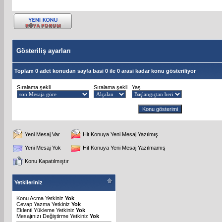
Gösteriliş ayarları
Toplam 0 adet konudan sayfa basi 0 ile 0 arasi kadar konu gösteriliyor
Sıralama şekli
Sıralama şekli
Yaş
Yeni Mesaj Var
Hit Konuya Yeni Mesaj Yazılmış
Yeni Mesaj Yok
Hit Konuya Yeni Mesaj Yazılmamış
Konu Kapatılmıştır
Yetkileriniz
Konu Acma Yetkiniz
Yok
Cevap Yazma Yetkiniz
Yok
Eklenti Yükleme Yetkiniz
Yok
Mesajınızı Değiştirme Yetkiniz
Yok