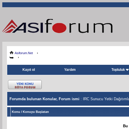
Asiforum.Net
Kayıt ol
Yardım
Topluluk
Forumda bulunan Konular, Forum ismi
: IRC Sunucu Yetki Dağıtımlar
Konu
/
Konuyu Başlatan
Bu 