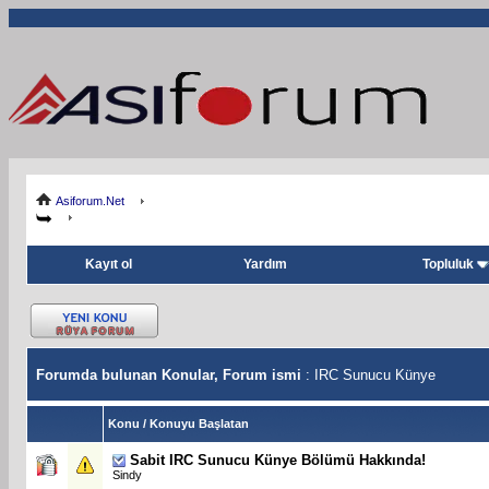
Asiforum.Net
Kayıt ol
Yardım
Topluluk
Forumda bulunan Konular, Forum ismi
: IRC Sunucu Künye
Konu
/
Konuyu Başlatan
Sabit
IRC Sunucu Künye Bölümü Hakkında!
Sindy