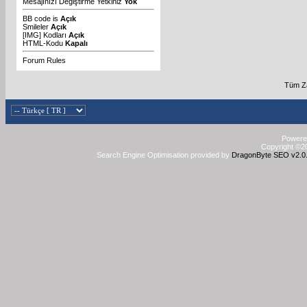
Mesajınızı Değiştirme Yetkiniz
Yok
BB code
is
Açık
Smileler
Açık
[IMG]
Kodları
Açık
HTML-Kodu
Kapalı
Forum Rules
Tüm Za
Powered
Copyright ©20
Search Engine Optimisation provided by
DragonByte SEO v2.0.3