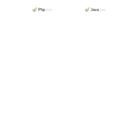
Php
Java
(0/0)
(0/0)