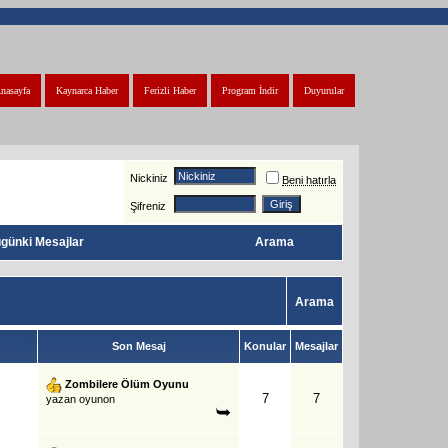
nasayfa
Kaynarca Haber
Ferizli Haber
Program İndir
Duyurular
Nickiniz
Beni hatırla
Şifreniz
günki Mesajlar
Arama
Arama
Son Mesaj
Konular
Mesajlar
Zombilere Ölüm Oyunu
7
7
yazan
oyunon