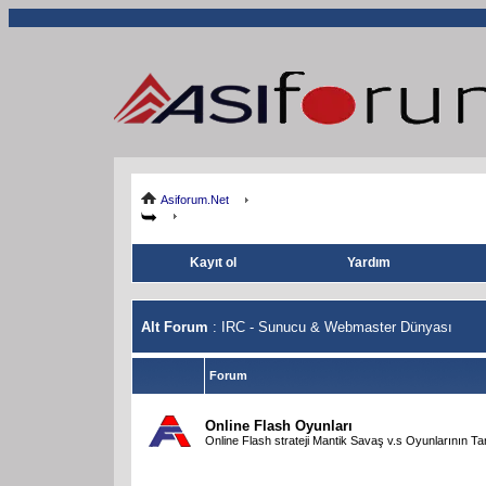
Asiforum.Net
Kayıt ol
Yardım
Alt Forum
: IRC - Sunucu & Webmaster Dünyası
Forum
Online Flash Oyunları
Online Flash strateji Mantik Savaş v.s Oyunlarının Tanı