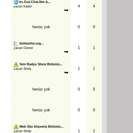
Irc.GuLChat.Net &...
4
4
yazan
Kader
henüz yok
0
0
Sohbethit.org...
1
1
yazan
Owner
Yeni Radyo Sitesi Bölümü...
1
1
yazan
Sindy
henüz yok
0
0
henüz yok
0
0
Web Site Alışveriş Bölümü...
1
1
yazan
Sindy