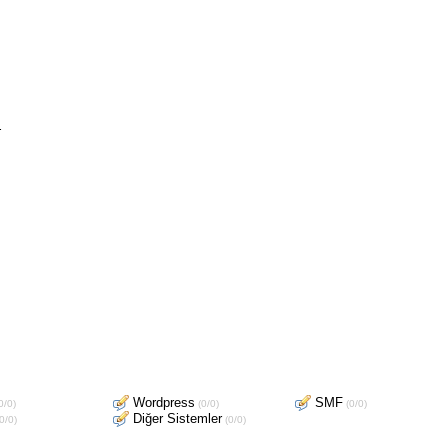
.
Wordpress
SMF
0/0)
(0/0)
(0/0)
Diğer Sistemler
0/0)
(0/0)