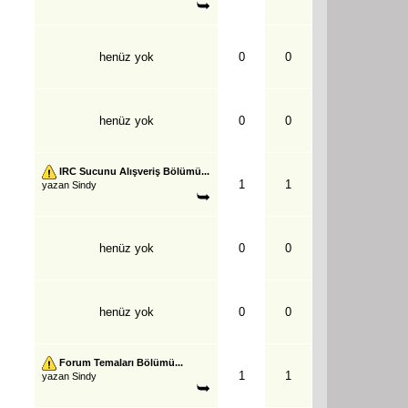
henüz yok
0
0
henüz yok
0
0
IRC Sucunu Alışveriş Bölümü...
1
1
yazan
Sindy
henüz yok
0
0
henüz yok
0
0
Forum Temaları Bölümü...
1
1
yazan
Sindy