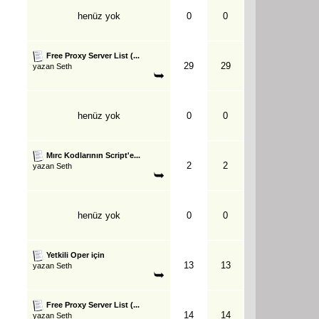
henüz yok
0
0
Free Proxy Server List (...
29
29
yazan
Seth
henüz yok
0
0
Mırc Kodlarının Script'e...
2
2
yazan
Seth
henüz yok
0
0
Yetkili Oper için
13
13
yazan
Seth
Free Proxy Server List (...
14
14
yazan
Seth