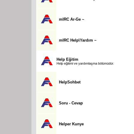
mIRC Ar-Ge ~
mIRC Help\Yardım ~
Help Eğitim
Help eğitimi ve yardımlaşma bölümüdür.
HelpSohbet
Soru - Cevap
Helper Kunye