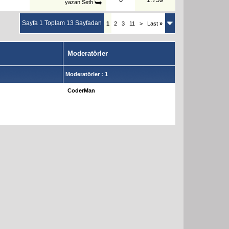
yazan
Seth
Sayfa 1 Toplam 13 Sayfadan
1
2
3
11
>
Last
»
Moderatörler
Moderatörler : 1
CoderMan