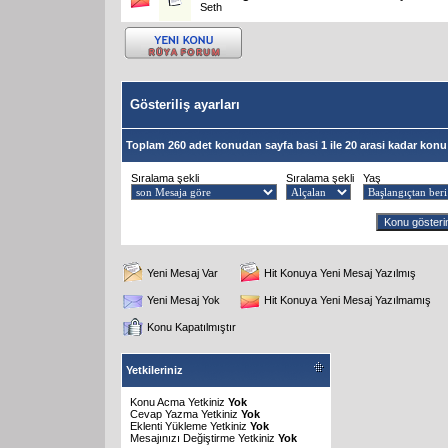
Seth
Gösteriliş ayarları
Toplam 260 adet konudan sayfa basi 1 ile 20 arasi kadar konu 
Sıralama şekli
Sıralama şekli
Yaş
Yeni Mesaj Var
Hit Konuya Yeni Mesaj Yazılmış
Yeni Mesaj Yok
Hit Konuya Yeni Mesaj Yazılmamış
Konu Kapatılmıştır
Yetkileriniz
Konu Acma Yetkiniz
Yok
Cevap Yazma Yetkiniz
Yok
Eklenti Yükleme Yetkiniz
Yok
Mesajınızı Değiştirme Yetkiniz
Yok