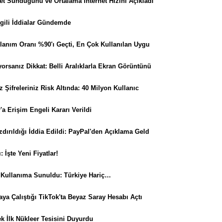
et Sunduğunu ve Ortalama İnternet Hızını Açıkladı
İlgili İddialar Gündemde
ullanım Oranı %90'ı Geçti, En Çok Kullanılan Uygu
orsanız Dikkat: Belli Aralıklarla Ekran Görüntünü
z Şifreleriniz Risk Altında: 40 Milyon Kullanıc
 Erişim Engeli Kararı Verildi
zdırıldığı İddia Edildi: PayPal'den Açıklama Geld
 İşte Yeni Fiyatlar!
Kullanıma Sunuldu: Türkiye Hariç…
ya Çalıştığı TikTok'ta Beyaz Saray Hesabı Açtı
k İlk Nükleer Tesisini Duyurdu