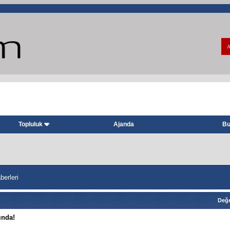
A
Topluluk
Ajanda
Bu
berleri
Değe
ında!