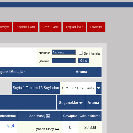
nasayfa
Kaynarca Haber
Ferizli Haber
Program İndir
Duyurular
Nickiniz
Beni hatırla
Şifreniz
günki Mesajlar
Arama
Sayfa 1 Toplam 13 Sayfadan
1
2
3
11
>
Last
»
Seçenekler
Arama
rlendirme
Son Mesaj
Cevaplar
Görüntüleme
0
28.838
yazan
Sindy