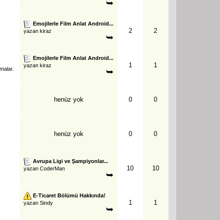
Emojilerle Film Anlat Android...
2
2
yazan
kiraz
Emojilerle Film Anlat Android...
1
1
yazan
kiraz
malar.
henüz yok
0
0
henüz yok
0
0
Avrupa Ligi ve Şampiyonlar...
10
10
yazan
CoderMan
E-Ticaret Bölümü Hakkında!
1
1
yazan
Sindy