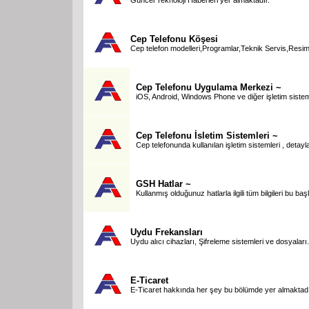
Cep Telefonu Köşesi
Cep telefon modelleri,Programlar,Teknik Servis,Resim
Cep Telefonu Uygulama Merkezi ~
iOS, Android, Windows Phone ve diğer işletim sisteml
Cep Telefonu İsletim Sistemleri ~
Cep telefonunda kullanılan işletim sistemleri , detay
GSH Hatlar ~
Kullanmış olduğunuz hatlarla ilgili tüm bilgileri bu b
Uydu Frekansları
Uydu alıcı cihazları, Şifreleme sistemleri ve dosyaları.
E-Ticaret
E-Ticaret hakkında her şey bu bölümde yer almaktadı