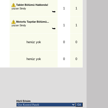
Tablet Bölümü Hakkında!
1
1
yazan
Sindy
Motorlu Taşıtlar Bölümü...
1
1
yazan
Sindy
henüz yok
0
0
henüz yok
0
0
Hizli Erisim