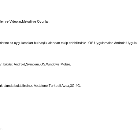
ler ve Videolar,Melodi ve Oyunlar.
erine ait uygulamaları bu başlık altından takip edebilirsiniz. iOS Uygulamalar, Android Uygula
lar, bilgiler. Android,Symbian,iOS,Windows Mobile.
aşlık altında bulabilirsiniz. Vodafone,Turkcell,Avea,3G,4G.
r.