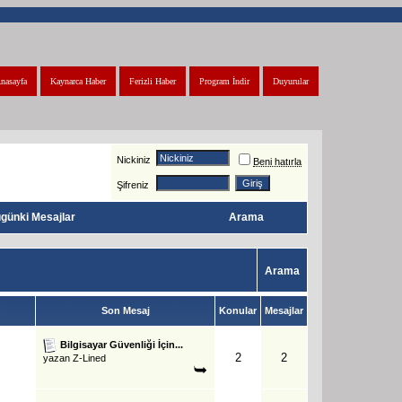
nasayfa
Kaynarca Haber
Ferizli Haber
Program İndir
Duyurular
Nickiniz
Beni hatırla
Şifreniz
günki Mesajlar
Arama
Arama
Son Mesaj
Konular
Mesajlar
Bilgisayar Güvenliği İçin...
2
2
yazan
Z-Lined