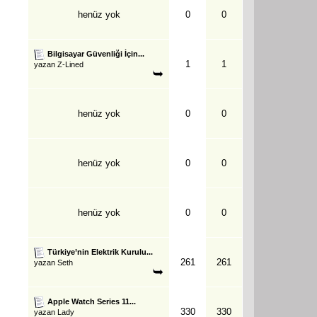
henüz yok
0
0
Bilgisayar Güvenliği İçin...
1
1
yazan
Z-Lined
henüz yok
0
0
henüz yok
0
0
henüz yok
0
0
Türkiye’nin Elektrik Kurulu...
261
261
yazan
Seth
Apple Watch Series 11...
330
330
yazan
Lady