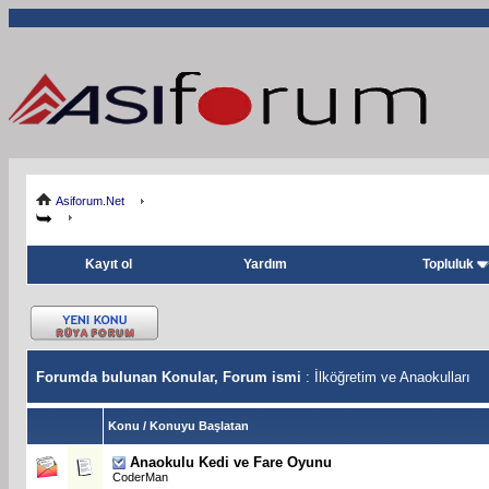
Asiforum.Net
Kayıt ol
Yardım
Topluluk
Forumda bulunan Konular, Forum ismi
: İlköğretim ve Anaokulları
Konu
/
Konuyu Başlatan
Anaokulu Kedi ve Fare Oyunu
CoderMan