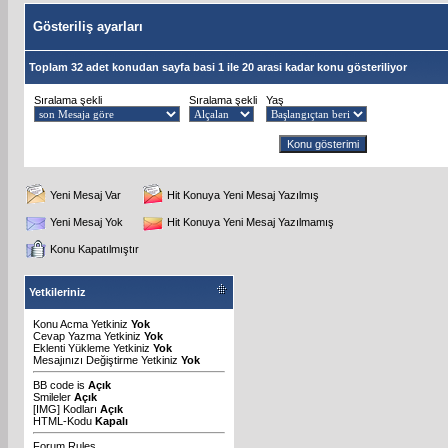
Gösteriliş ayarları
Toplam 32 adet konudan sayfa basi 1 ile 20 arasi kadar konu gösteriliyor
Sıralama şekli
Sıralama şekli
Yaş
Yeni Mesaj Var
Hit Konuya Yeni Mesaj Yazılmış
Yeni Mesaj Yok
Hit Konuya Yeni Mesaj Yazılmamış
Konu Kapatılmıştır
Yetkileriniz
Konu Acma Yetkiniz
Yok
Cevap Yazma Yetkiniz
Yok
Eklenti Yükleme Yetkiniz
Yok
Mesajınızı Değiştirme Yetkiniz
Yok
BB code
is
Açık
Smileler
Açık
[IMG]
Kodları
Açık
HTML-Kodu
Kapalı
Forum Rules