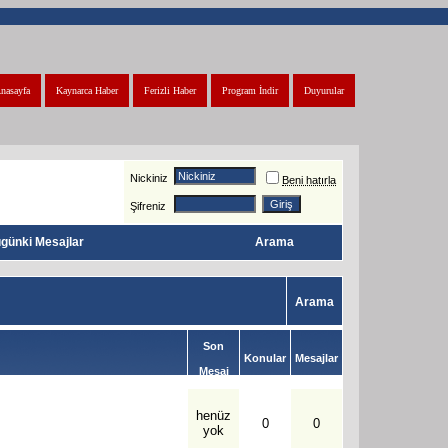
nasayfa
Kaynarca Haber
Ferizli Haber
Program İndir
Duyurular
Nickiniz
Beni hatırla
Şifreniz
günki Mesajlar
Arama
Arama
Son
Konular
Mesajlar
Mesaj
henüz
0
0
yok