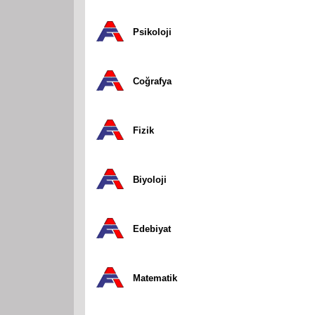
Psikoloji
Coğrafya
Fizik
Biyoloji
Edebiyat
Matematik