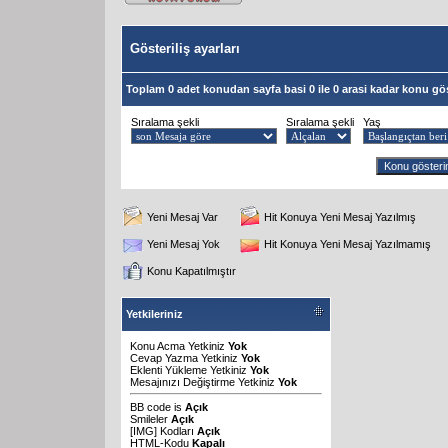
Gösteriliş ayarları
Toplam 0 adet konudan sayfa basi 0 ile 0 arasi kadar konu gös
Sıralama şekli
Sıralama şekli
Yaş
Yeni Mesaj Var
Hit Konuya Yeni Mesaj Yazılmış
Yeni Mesaj Yok
Hit Konuya Yeni Mesaj Yazılmamış
Konu Kapatılmıştır
Yetkileriniz
Konu Acma Yetkiniz
Yok
Cevap Yazma Yetkiniz
Yok
Eklenti Yükleme Yetkiniz
Yok
Mesajınızı Değiştirme Yetkiniz
Yok
BB code
is
Açık
Smileler
Açık
[IMG]
Kodları
Açık
HTML-Kodu
Kapalı