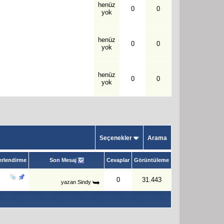
henüz
0
0
yok
henüz
0
0
yok
henüz
0
0
yok
Seçenekler
Arama
rlendirme
Son Mesaj
Cevaplar
Görüntüleme
0
31.443
yazan
Sindy