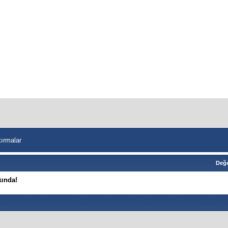
tırmalar
Değe
kında!