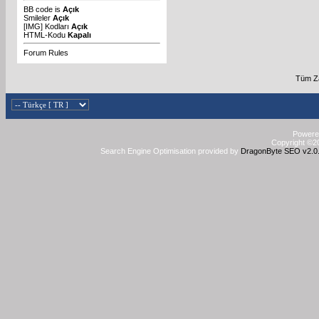
BB code
is
Açık
Smileler
Açık
[IMG]
Kodları
Açık
HTML-Kodu
Kapalı
Forum Rules
Tüm Za
Powered
Copyright ©20
Search Engine Optimisation provided by
DragonByte SEO v2.0.3