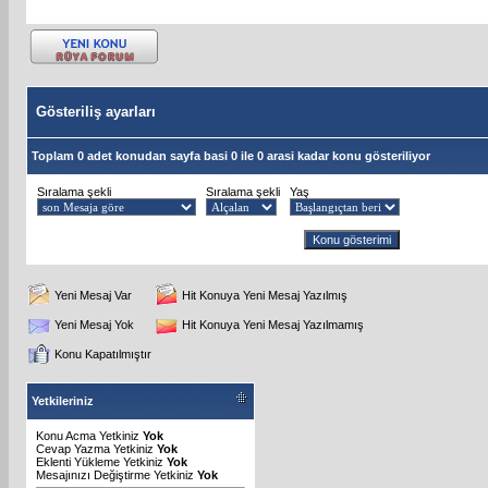
Gösteriliş ayarları
Toplam 0 adet konudan sayfa basi 0 ile 0 arasi kadar konu gösteriliyor
Sıralama şekli
Sıralama şekli
Yaş
Yeni Mesaj Var
Hit Konuya Yeni Mesaj Yazılmış
Yeni Mesaj Yok
Hit Konuya Yeni Mesaj Yazılmamış
Konu Kapatılmıştır
Yetkileriniz
Konu Acma Yetkiniz
Yok
Cevap Yazma Yetkiniz
Yok
Eklenti Yükleme Yetkiniz
Yok
Mesajınızı Değiştirme Yetkiniz
Yok