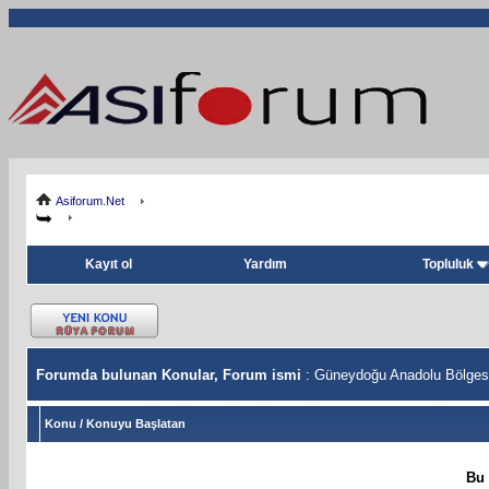
Asiforum.Net
Kayıt ol
Yardım
Topluluk
Forumda bulunan Konular, Forum ismi
: Güneydoğu Anadolu Bölges
Konu
/
Konuyu Başlatan
Bu 