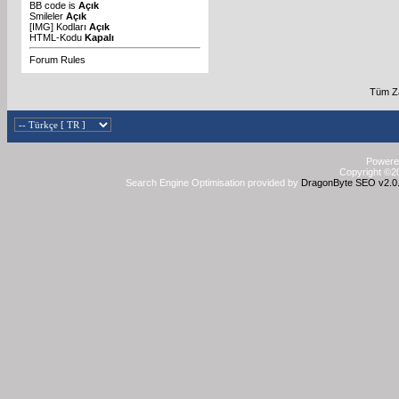
BB code
is
Açık
Smileler
Açık
[IMG]
Kodları
Açık
HTML-Kodu
Kapalı
Forum Rules
Tüm Za
Powered
Copyright ©20
Search Engine Optimisation provided by
DragonByte SEO v2.0.3