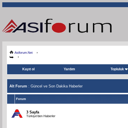
Asiforum.Net
Kayıt ol
Yardım
Topluluk
Alt Forum
: Güncel ve Son Dakika Haberler
Forum
3 Sayfa
Türkiye'den Haberler