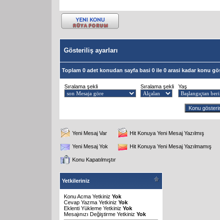
Gösteriliş ayarları
Toplam 0 adet konudan sayfa basi 0 ile 0 arasi kadar konu gös
Sıralama şekli
Sıralama şekli
Yaş
Yeni Mesaj Var
Hit Konuya Yeni Mesaj Yazılmış
Yeni Mesaj Yok
Hit Konuya Yeni Mesaj Yazılmamış
Konu Kapatılmıştır
Yetkileriniz
Konu Acma Yetkiniz
Yok
Cevap Yazma Yetkiniz
Yok
Eklenti Yükleme Yetkiniz
Yok
Mesajınızı Değiştirme Yetkiniz
Yok