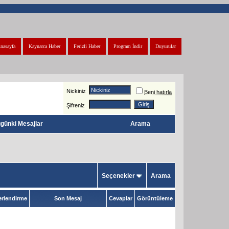
nasayfa
Kaynarca Haber
Ferizli Haber
Program İndir
Duyurular
Nickiniz
Beni hatırla
Şifreniz
günki Mesajlar
Arama
Seçenekler
Arama
rlendirme
Son Mesaj
Cevaplar
Görüntüleme