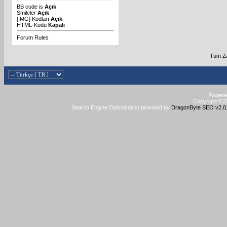
BB code
is
Açık
Smileler
Açık
[IMG]
Kodları
Açık
HTML-Kodu
Kapalı
Forum Rules
Tüm Za
Powered
Copyright ©20
Search Engine Optimisation provided by
DragonByte SEO v2.0.3