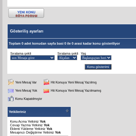
Gösteriliş ayarları
Toplam 0 adet konudan sayfa basi 0 ile 0 arasi kadar konu gösteriliyor
Sıralama şekli
Sıralama şekli
Yaş
Yeni Mesaj Var
Hit Konuya Yeni Mesaj Yazılmış
Yeni Mesaj Yok
Hit Konuya Yeni Mesaj Yazılmamış
Konu Kapatılmıştır
Yetkileriniz
Konu Acma Yetkiniz
Yok
Cevap Yazma Yetkiniz
Yok
Eklenti Yükleme Yetkiniz
Yok
Mesajınızı Değiştirme Yetkiniz
Yok