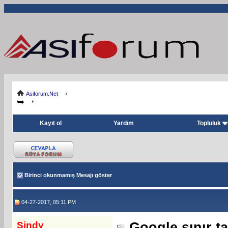
Asiforum.Net
Kayıt ol
Yardım
Topluluk
Birinci okunmamış Mesajı göster
04-27-2017, 05:11 PM
Sindy
Google sınır t