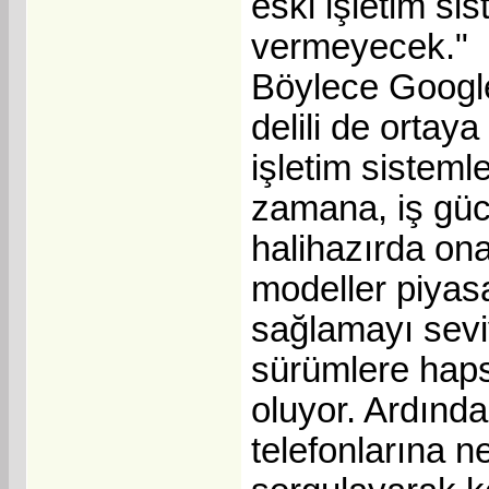
eski işletim si
vermeyecek."
Böylece Google 
delili de ortaya
işletim sisteml
zamana, iş güc
halihazırda ona
modeller piyasa
sağlamayı sevi
sürümlere haps
oluyor. Ardından
telefonlarına n