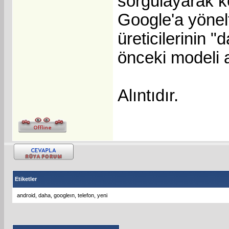
sorgulayarak k
Google'a yönelt
üreticilerinin 
önceki modeli a
Alıntıdır.
Etiketler
android
,
daha
,
googleın
,
telefon
,
yeni