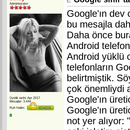
Administrator
Google'ın dev c
bu mesajla daha
Daha önce bura
Android telefon 
Android yüklü 
telefonların Go
belirtmiştik. S
çok önemliydi 
Google'ın üreti
Üyelik tarihi: Apr 2017
Mesajlar: 3.444
Google'ın üreti
Ruh Halim:
not yer alıyor: