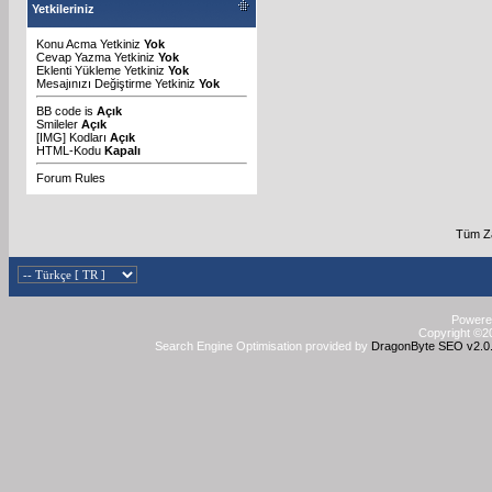
Yetkileriniz
Konu Acma Yetkiniz
Yok
Cevap Yazma Yetkiniz
Yok
Eklenti Yükleme Yetkiniz
Yok
Mesajınızı Değiştirme Yetkiniz
Yok
BB code
is
Açık
Smileler
Açık
[IMG]
Kodları
Açık
HTML-Kodu
Kapalı
Forum Rules
Tüm Za
Powered
Copyright ©20
Search Engine Optimisation provided by
DragonByte SEO v2.0.3