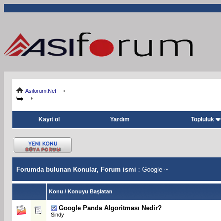
Asiforum.Net
Kayıt ol
Yardım
Topluluk
Forumda bulunan Konular, Forum ismi
: Google ~
Konu
/
Konuyu Başlatan
Google Panda Algoritması Nedir?
Sindy