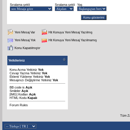
Sıralama şekli
Sıralama şekli
Yaş
Yeni Mesaj Var
Hit Konuya Yeni Mesaj Yazılmış
Yeni Mesaj Yok
Hit Konuya Yeni Mesaj Yazılmamış
Konu Kapatılmıştır
Yetkileriniz
Konu Acma Yetkiniz
Yok
Cevap Yazma Yetkiniz
Yok
Eklenti Yükleme Yetkiniz
Yok
Mesajınızı Değiştirme Yetkiniz
Yok
BB code
is
Açık
Smileler
Açık
[IMG]
Kodları
Açık
HTML-Kodu
Kapalı
Forum Rules
Tüm Za