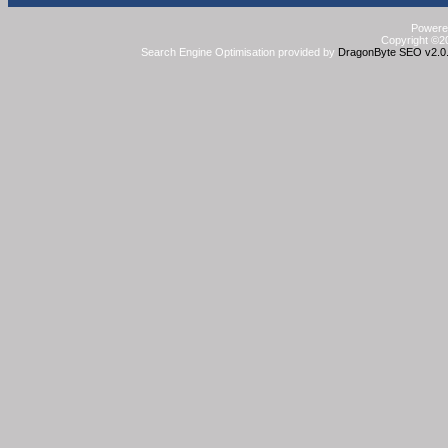
Powered
Copyright ©20
Search Engine Optimisation provided by
DragonByte SEO v2.0.3