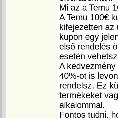
Mi az a Temu 
A Temu 100€ ku
kifejezetten az
kupon egy jele
első rendelés ö
esetén vehetsz
A kedvezmény l
40%-ot is levo
rendelsz. Ez k
termékeket vagy
alkalommal.
Fontos tudni, 