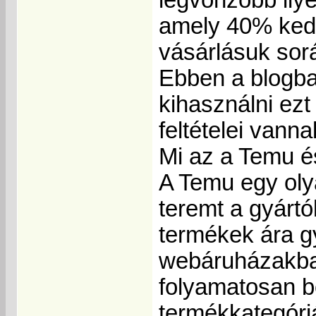
amely 40% kedv
vásárlásuk sor
Ebben a blogba
kihasználni ezt
feltételei vann
Mi az a Temu é
A Temu egy olya
teremt a gyárt
termékek ára g
webáruházakban
folyamatosan b
termékkategóriá