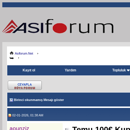
Asiforum.Net
Kayıt ol
Yardım
Topluluk
Birinci okunmamış Mesajı göster
02-01-2026, 01:38 AM
aounziz
Temu 100€ Kup