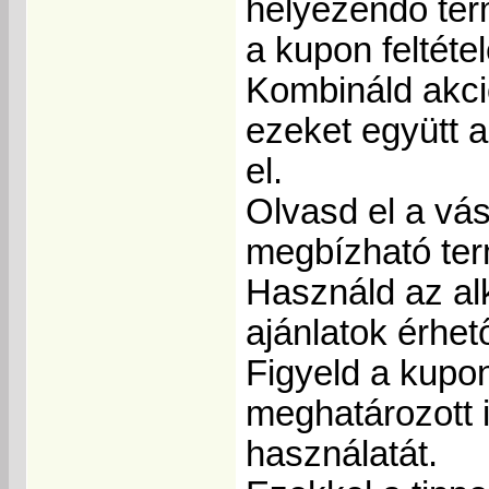
helyezendő term
a kupon feltéte
Kombináld akci
ezeket együtt 
el.
Olvasd el a vás
megbízható ter
Használd az al
ajánlatok érhet
Figyeld a kupon
meghatározott 
használatát.