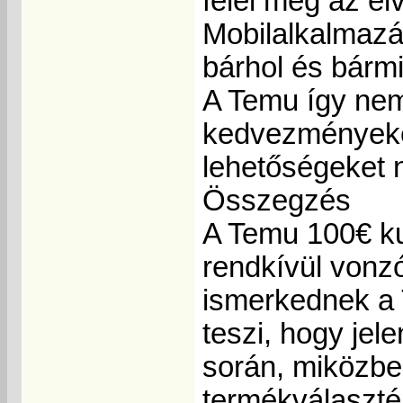
felel meg az e
Mobilalkalmazá
bárhol és bármi
A Temu így nem
kedvezményeke
lehetőségeket 
Összegzés
A Temu 100€ k
rendkívül vonzó
ismerkednek a T
teszi, hogy jel
során, miközben
termékválaszté