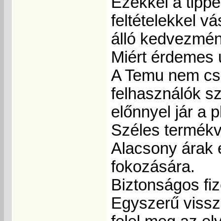
Ezekkel a tippe
feltételekkel v
álló kedvezmén
Miért érdemes ú
A Temu nem csa
felhasználók s
előnnyel jár a 
Széles termékv
Alacsony árak 
fokozására.
Biztonságos fi
Egyszerű vissz