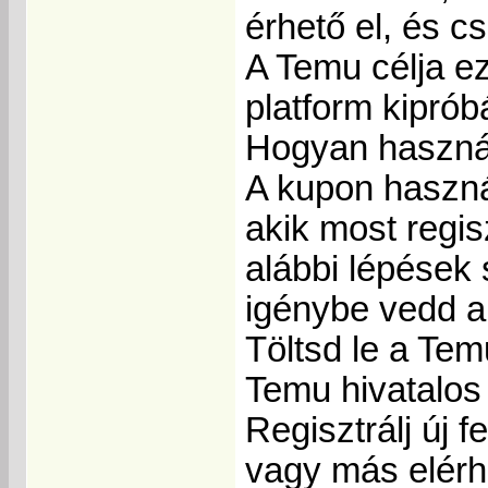
érhető el, és c
A Temu célja ez
platform kiprób
Hogyan haszná
A kupon haszná
akik most regis
alábbi lépések 
igénybe vedd 
Töltsd le a Tem
Temu hivatalos
Regisztrálj új 
vagy más elérh