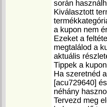
során használh
Kiválasztott te
termékkategóri
a kupon nem é
Ezeket a felté
megtalálod a ku
aktuális részlet
Tippek a kupon
Ha szeretnéd a
[acu729640] és
néhány hasznos
Tervezd meg el