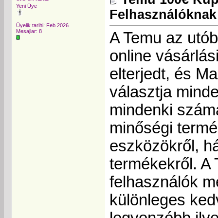
Yeni Üye
Felhasználóknak
Üyelik tarihi: Feb 2026
Mesajlar: 8
A Temu az utób
online vásárlás
elterjedt, és M
választja minde
mindenki számá
minőségi termék
eszközökről, há
termékekről. A
felhasználók m
különleges ked
legvonzóbb ily