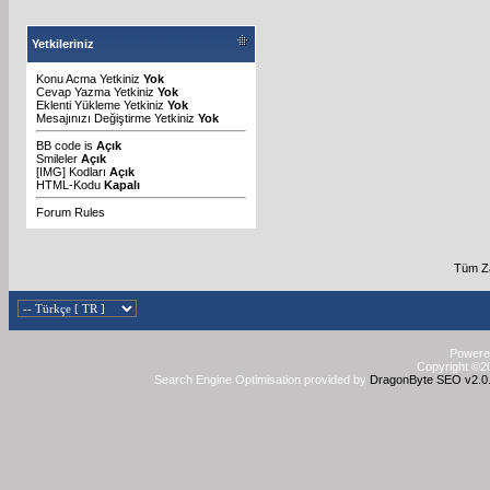
Yetkileriniz
Konu Acma Yetkiniz
Yok
Cevap Yazma Yetkiniz
Yok
Eklenti Yükleme Yetkiniz
Yok
Mesajınızı Değiştirme Yetkiniz
Yok
BB code
is
Açık
Smileler
Açık
[IMG]
Kodları
Açık
HTML-Kodu
Kapalı
Forum Rules
Tüm Za
Powered
Copyright ©20
Search Engine Optimisation provided by
DragonByte SEO v2.0.3