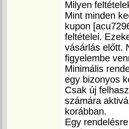
Milyen feltétel
Mint minden ke
kupon [acu7296
feltételei. Eze
vásárlás előtt.
figyelembe ven
Minimális rende
egy bizonyos ko
Csak új felhas
számára aktivá
korábban.
Egy rendelésre