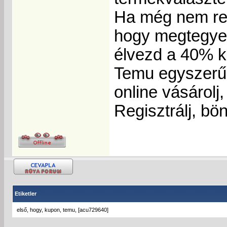
Ha még nem reg
hogy megtegyed
élvezd a 40% k
Temu egyszerű
online vásárolj
Regisztrálj, bö
Etiketler
első
,
hogy
,
kupon
,
temu
,
[acu729640]