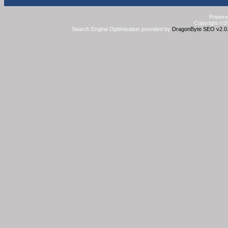
Powered
Copyright ©20
Search Engine Optimisation provided by
DragonByte SEO v2.0.3