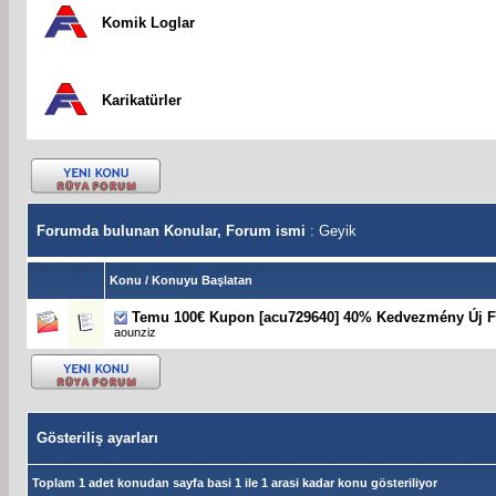
Komik Loglar
Karikatürler
Forumda bulunan Konular, Forum ismi
: Geyik
Konu
/
Konuyu Başlatan
Temu 100€ Kupon [acu729640] 40% Kedvezmény Új F
aounziz
Gösteriliş ayarları
Toplam 1 adet konudan sayfa basi 1 ile 1 arasi kadar konu gösteriliyor