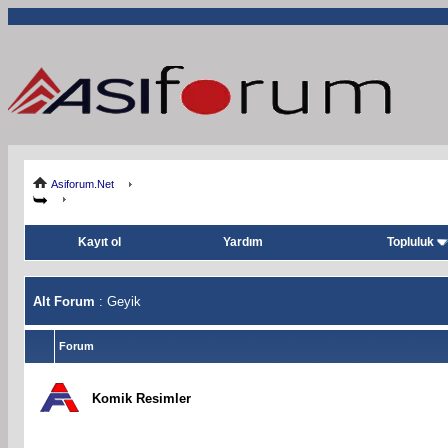
Asiforum.Net
Kayıt ol
Yardım
Topluluk
Alt Forum
: Geyik
Forum
Komik Resimler