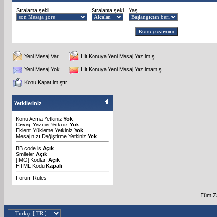
Sıralama şekli
Sıralama şekli
Yaş
Yeni Mesaj Var
Hit Konuya Yeni Mesaj Yazılmış
Yeni Mesaj Yok
Hit Konuya Yeni Mesaj Yazılmamış
Konu Kapatılmıştır
Yetkileriniz
Konu Acma Yetkiniz
Yok
Cevap Yazma Yetkiniz
Yok
Eklenti Yükleme Yetkiniz
Yok
Mesajınızı Değiştirme Yetkiniz
Yok
BB code
is
Açık
Smileler
Açık
[IMG]
Kodları
Açık
HTML-Kodu
Kapalı
Forum Rules
Tüm Za