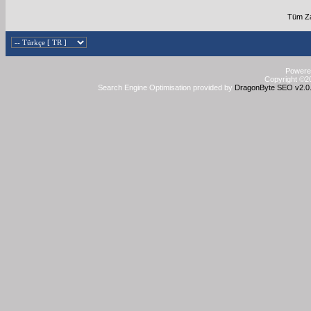
Tüm Za
Powered
Copyright ©20
Search Engine Optimisation provided by
DragonByte SEO v2.0.3