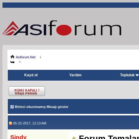
Asiforum.Net
Kayıt ol
Yardım
Topluluk
Birinci okunmamış Mesajı göster
05-22-2017, 12:13 AM
Sindy
Forum Temalar