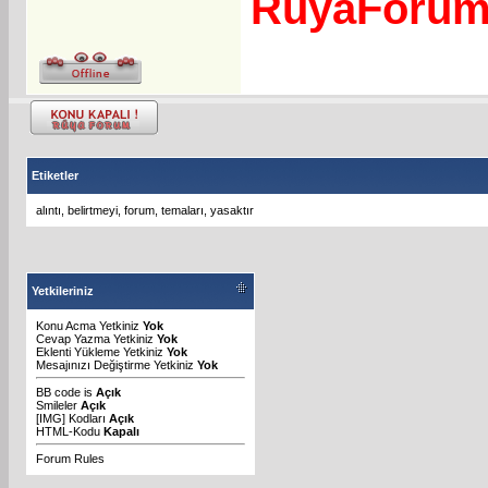
RuyaForu
Etiketler
alıntı
,
belirtmeyi
,
forum
,
temaları
,
yasaktır
Yetkileriniz
Konu Acma Yetkiniz
Yok
Cevap Yazma Yetkiniz
Yok
Eklenti Yükleme Yetkiniz
Yok
Mesajınızı Değiştirme Yetkiniz
Yok
BB code
is
Açık
Smileler
Açık
[IMG]
Kodları
Açık
HTML-Kodu
Kapalı
Forum Rules