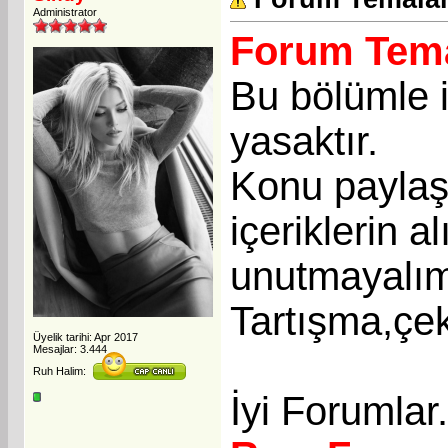
Administrator
Forum Tema
Bu bölümle i
yasaktır.
Konu paylaşı
içeriklerin a
unutmayalı
Tartışma,çek
Üyelik tarihi: Apr 2017
Mesajlar: 3.444
Ruh Halim:
İyi Forumlar.