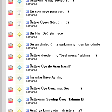
Üsttekini % kaç seviyorsun ?
SemaNur
En son neye para verdin?
SemaNur
Üsteki Üyeyi Gördün mü?
SemaNur
Bir Harf Değiştirmece
SemaNur
Şu an dinlediğiniz şarkının içinden bir cümle
SemaNur
Üstteki üyeden hiç "özel mesaj" aldınız mı?
SemaNur
Üstteki Üye ile Aran Nasıl?
SemaNur
İnsanlar İkiye Ayrılır;
SemaNur
Üstteki Üye Uyuz mu, Sevimli mi?
SemaNur
Üsttekinin Sevdiği Üyeyi Tahmin Et
SemaNur
Aşağıya kimi çağırmak istersiniz?