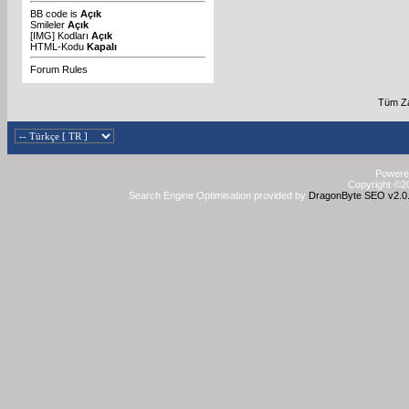
BB code
is
Açık
Smileler
Açık
[IMG]
Kodları
Açık
HTML-Kodu
Kapalı
Forum Rules
Tüm Za
Powered
Copyright ©20
Search Engine Optimisation provided by
DragonByte SEO v2.0.3