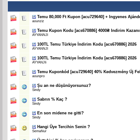
Temu 80,000 Ft Kupon [acu729640] + Ingyenes Ajánd
aounziz
Temu Kupon Kodu [acs670886] 4000₴ Indirim Kazanı
AYYANNJI
100TL Temu Türkiye İndirim Kodu [acs670886] 2026
AYYANNJI
100TL Temu Türkiye İndirim Kodu [acs670886] 2026
AYYANJIi
Temu Kuponkód [acu729640] 40% Kedvezmény Új Fe
aounpro
Şu an ne düşünüyorsunuz?
Sindy
Sabrın % Kaç ?
Sindy
En son midene ne gitti?
Sindy
Hangi Üye Tercihin Senin ?
SemaNur