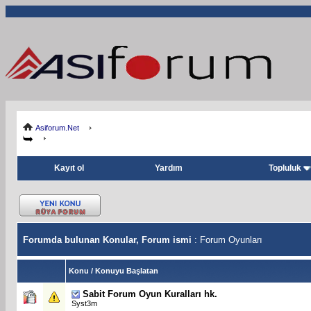
Asiforum.Net
Kayıt ol
Yardım
Topluluk
Forumda bulunan Konular, Forum ismi
: Forum Oyunları
Konu
/
Konuyu Başlatan
Sabit
Forum Oyun Kuralları hk.
Syst3m