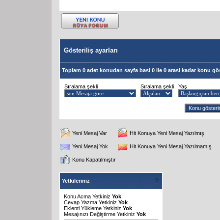
Gösteriliş ayarları
Toplam 0 adet konudan sayfa basi 0 ile 0 arasi kadar konu gös
Sıralama şekli
Sıralama şekli
Yaş
Yeni Mesaj Var
Hit Konuya Yeni Mesaj Yazılmış
Yeni Mesaj Yok
Hit Konuya Yeni Mesaj Yazılmamış
Konu Kapatılmıştır
Yetkileriniz
Konu Acma Yetkiniz
Yok
Cevap Yazma Yetkiniz
Yok
Eklenti Yükleme Yetkiniz
Yok
Mesajınızı Değiştirme Yetkiniz
Yok