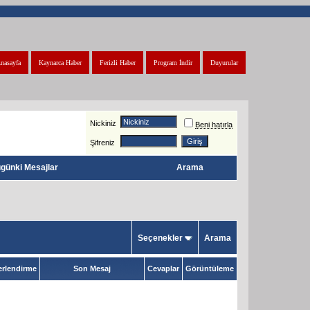
nasayfa
Kaynarca Haber
Ferizli Haber
Program İndir
Duyurular
Nickiniz
Beni hatırla
Şifreniz
günki Mesajlar
Arama
Seçenekler
Arama
rlendirme
Son Mesaj
Cevaplar
Görüntüleme