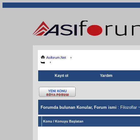
Asiforum.Net
Kayıt ol
Yardım
Forumda bulunan Konular, Forum ismi
: Filozoflar 
Konu
/
Konuyu Başlatan