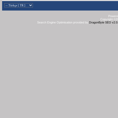
Powered
Copyright ©20
Search Engine Optimisation provided by
DragonByte SEO v2.0.3