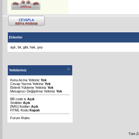
Etiketler
aşk
,
bir
,
gibi
,
hak
,
şey
Yetkileriniz
Konu Acma Yetkiniz
Yok
Cevap Yazma Yetkiniz
Yok
Eklenti Yükleme Yetkiniz
Yok
Mesajınızı Değiştirme Yetkiniz
Yok
BB code
is
Açık
Smileler
Açık
[IMG]
Kodları
Açık
HTML-Kodu
Kapalı
Forum Rules
Tüm Za